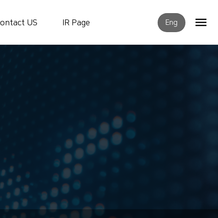
ontact US
IR Page
Eng